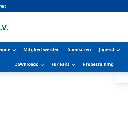
eis
.V.
tände
Mitglied werden
Sponsoren
Jugend
Downloads
Für Fans
Probetraining