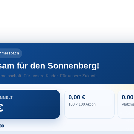
. Oktober 2020
SVF-NEWS
ömmersbach
am für den Sonnenberg!
meinschaft. Für unsere Kinder. Für unsere Zukunft.
0,00
0,00
AMMELT
Belie
100 × 100 Aktion
Platzm
Gem
Fr
100
SV