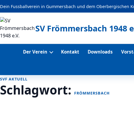
Dein Fussballverein in Gummersbach und dem Oberbergischen Kr
springen
SV Frömmersbach 1948 e
Der Verein
Kontakt
Downloads
Vors
SVF AKTUELL
Schlagwort:
FRÖMMERSBACH