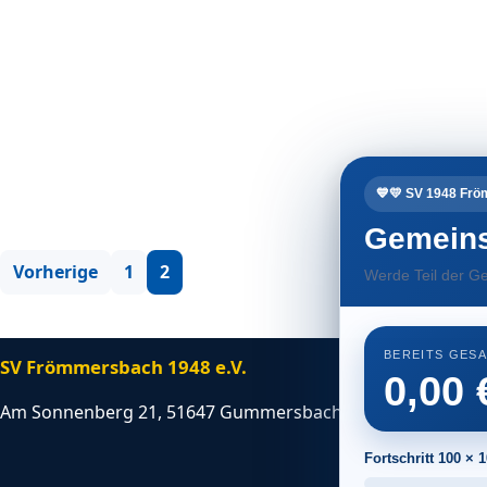
7
27. November 2022
C1-Jugend
💙💛 SV 1948 Fr
Gemeins
Vorherige
1
2
Werde Teil der Ge
BEREITS GES
SV Frömmersbach 1948 e.V.
0,00
Am Sonnenberg 21, 51647 Gummersbach
Fortschritt 100 × 