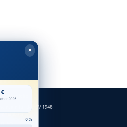
×
bte Bereiche
acher 2026
einsam für den SV 1948
ömmersbach
0 %
F-NEWS