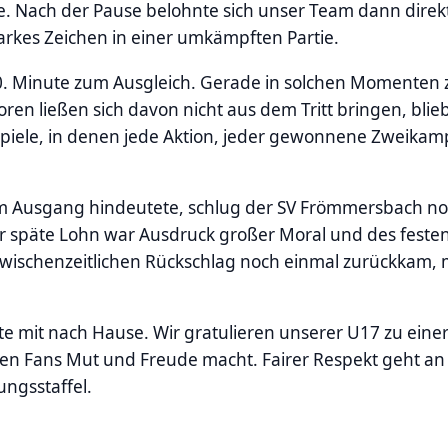
 Nach der Pause belohnte sich unser Team dann direkt:
arkes Zeichen in einer umkämpften Partie.
0. Minute zum Ausgleich. Gerade in solchen Momenten z
oren ließen sich davon nicht aus dem Tritt bringen, bli
 Spiele, in denen jede Aktion, jeder gewonnene Zweikam
nem Ausgang hindeutete, schlug der SV Frömmersbach no
eser späte Lohn war Ausdruck großer Moral und des fest
wischenzeitlichen Rückschlag noch einmal zurückkam, 
e mit nach Hause. Wir gratulieren unserer U17 zu eine
den Fans Mut und Freude macht. Fairer Respekt geht an
ungsstaffel.