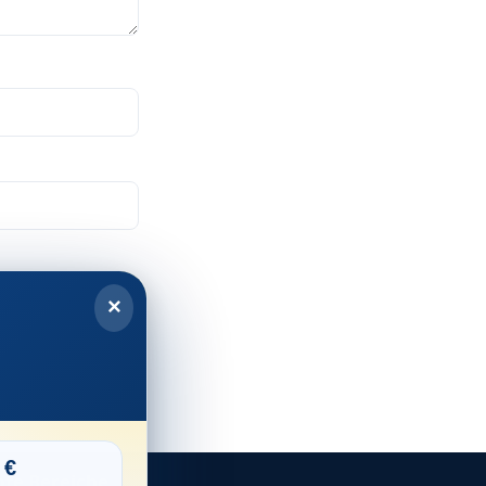
×
bte Bereiche