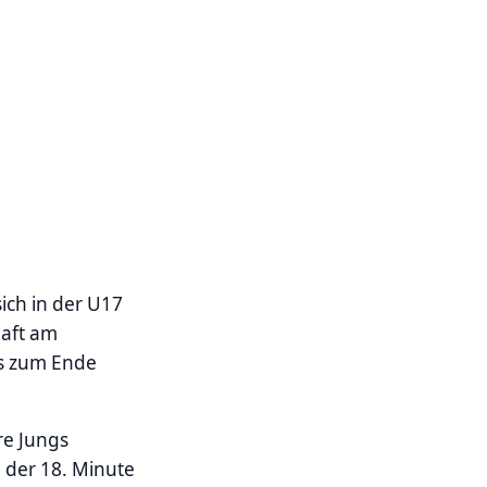
ich in der U17
haft am
is zum Ende
re Jungs
 der 18. Minute