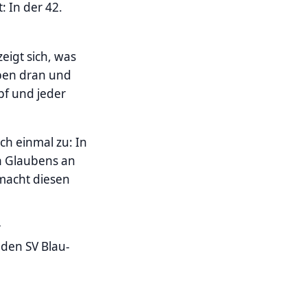
 In der 42.
eigt sich, was
eben dran und
pf und jeder
ch einmal zu: In
en Glaubens an
macht diesen
r
 den SV Blau-