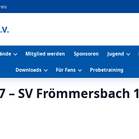
eis
.V.
tände
Mitglied werden
Sponsoren
Jugend
Downloads
Für Fans
Probetraining
7 – SV Frömmersbach 