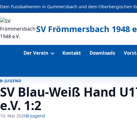
Dein Fussballverein in Gummersbach und dem Oberbergischen Kr
springen
SV Frömmersbach 1948 e
Der Verein
Kontakt
Downloads
Vors
B-JUGEND
SV Blau-Weiß Hand U1
e.V. 1:2
10. Mai 2026
B-Jugend