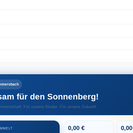
ömmersbach
am für den Sonnenberg!
meinschaft. Für unsere Kinder. Für unsere Zukunft.
0,00
0,00
AMMELT
Belie