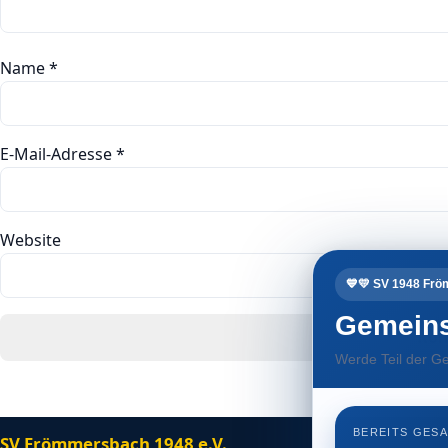
Name
*
E-Mail-Adresse
*
Website
💙💛 SV 1948 Fr
Gemeins
Werde Teil der Ge
BEREITS GES
SV Frömmersbach 1948 e.V.