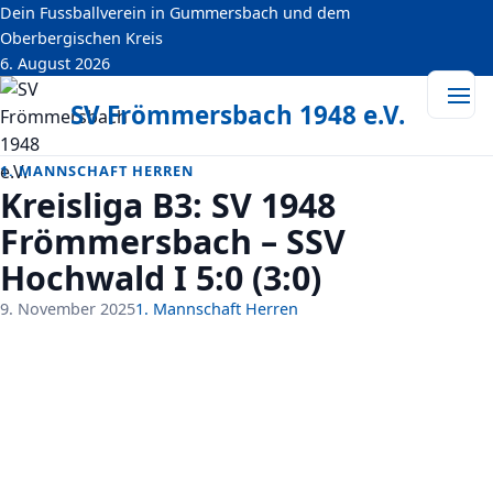
Dein Fussballverein in Gummersbach und dem
springen
Oberbergischen Kreis
6. August 2026
SV Frömmersbach 1948 e.V.
1. MANNSCHAFT HERREN
Kreisliga B3: SV 1948
Frömmersbach – SSV
Hochwald I 5:0 (3:0)
9. November 2025
1. Mannschaft Herren