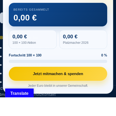
BEREITS GESAMMELT
0,00
0,00
0,00
Beliebte Bereiche
100 × 100 Aktion
Platzmacher 2026
Gemeinsam für den SV 1948 Frömmersbach
SVF-NEWS
Fortschritt 100 × 100
0 %
Platzbelegungsplan
Gemeinsam für den SV 1948 Frömmersbach
Jetzt mitmachen & spenden
Fan Shop
Jeder Euro bleibt in unserer Gemeinschaft.
© 2026 SV Frömmersbach 1948 e.V.
Translate
Impressum
Datenschutz
Kontakt