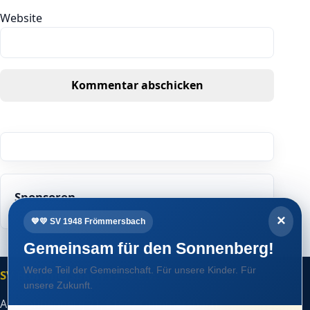
Website
Sponsoren
×
💙💛 SV 1948 Frömmersbach
Gemeinsam für den Sonnenberg!
Werde Teil der Gemeinschaft. Für unsere Kinder. Für
SV Frömmersbach 1948 e.V.
unsere Zukunft.
Am Sonnenberg 21, 51647 Gummersbach