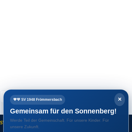
Der beste Tag
18. März 2023
D-Jugend
,
SVF-NEWS
×
💙💛 SV 1948 Frömmersbach
Gemeinsam für den Sonnenberg!
Werde Teil der Gemeinschaft. Für unsere Kinder. Für
SV Frömmersbach 1948 e.V.
unsere Zukunft.