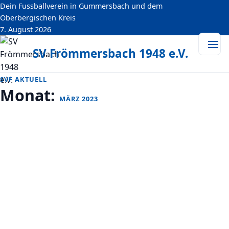
Dein Fussballverein in Gummersbach und dem
springen
Oberbergischen Kreis
7. August 2026
SV Frömmersbach 1948 e.V.
SVF AKTUELL
Monat:
MÄRZ 2023