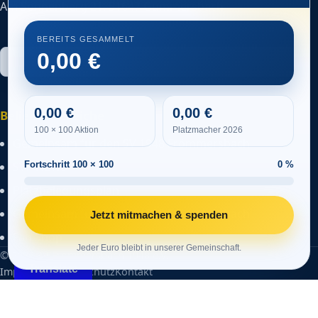
Am Sonnenberg 21, 51647 Gummersbach
BEREITS GESAMMELT
0,00
0,00
0,00
Beliebte Bereiche
100 × 100 Aktion
Platzmacher 2026
Gemeinsam für den SV 1948 Frömmersbach
SVF-NEWS
Fortschritt 100 × 100
0 %
Platzbelegungsplan
Gemeinsam für den SV 1948 Frömmersbach
Jetzt mitmachen & spenden
Fan Shop
Jeder Euro bleibt in unserer Gemeinschaft.
© 2026 SV Frömmersbach 1948 e.V.
Translate
Impressum
Datenschutz
Kontakt